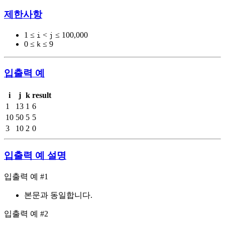
제한사항
1 ≤
<
≤ 100,000
i
j
0 ≤
≤ 9
k
입출력 예
i
j
k
result
1
13
1
6
10
50
5
5
3
10
2
0
입출력 예 설명
입출력 예 #1
본문과 동일합니다.
입출력 예 #2