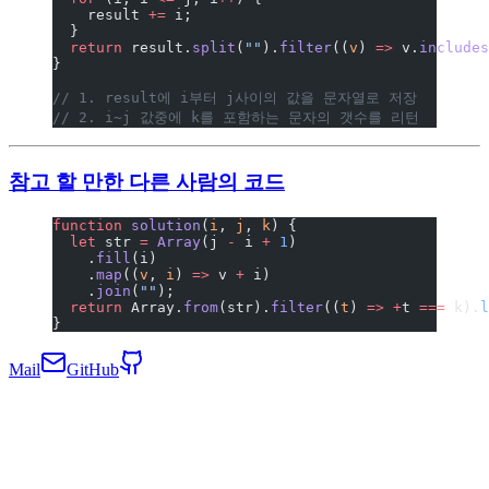
    result 
+=
 i;
  }
  return
 result.
split
(
""
).
filter
((
v
) 
=>
 v.
includes
}
// 1. result에 i부터 j사이의 값을 문자열로 저장
// 2. i~j 값중에 k를 포함하는 문자의 갯수를 리턴
참고 할 만한 다른 사람의 코드
function
 solution
(
i
, 
j
, 
k
) {
  let
 str 
=
 Array
(j 
-
 i 
+
 1
)
    .
fill
(i)
    .
map
((
v
, 
i
) 
=>
 v 
+
 i)
    .
join
(
""
);
  return
 Array.
from
(str).
filter
((
t
) 
=>
 +
t 
===
 k).
l
}
Mail
GitHub