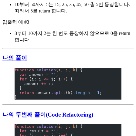
10부터 50까지 5는 15, 25, 35, 45, 50 총 5번 등장합니다.
따라서 5를 return 합니다.
입출력 예 #3
3부터 10까지 2는 한 번도 등장하지 않으므로 0을 return
합니다.
나의 풀이
function
 solution
(
i
, 
j
, 
k
) {
  var
 answer 
=
 ""
;
  for
 (i; i 
<=
 j; i
++
) {
    answer 
+=
 i;
  }
  return
 answer.
split
(k).
length
 -
 1
;
}
나의 두번째 풀이(Code Refactoring)
function
 solution
(
i
, 
j
, 
k
) {
  let
 result 
=
 ""
;
  for
 (i; i 
<=
 j; i
++
) {