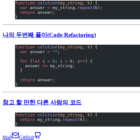
function
 solution
(
my_string
, 
k
) {
  var
 answer 
=
 my_string.
repeat
(k);
  return
 answer;
}
나의 두번째 풀이(Code Refactoring)
function
 solution
(
my_string
, 
k
) {
  var
 answer 
=
 ""
;
  for
 (
let
 i 
=
 0
; i 
<
 k; i
++
) {
    answer 
+=
 my_string;
  }
  return
 answer;
}
참고 할 만한 다른 사람의 코드
function
 solution
(
my_string
, 
k
) {
  return
 my_string.
repeat
(k);
}
Mail
GitHub