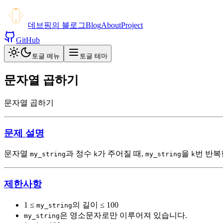
데브핑의 블로그
Blog
About
Project
GitHub
토글 메뉴
토글 테마
문자열 곱하기
문자열 곱하기
문제 설명
문자열
과 정수
가 주어질 때,
을
번 반복한
my_string
k
my_string
k
제한사항
1 ≤
의 길이 ≤ 100
my_string
은 영소문자로만 이루어져 있습니다.
my_string