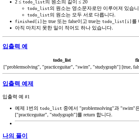
2 ≤
의 원소의 길이 ≤ 20
todo_list
의 원소는 영소문자로만 이루어져 있습니
todo_list
의 원소는 모두 서로 다릅니다.
todo_list
는 true 또는 false이고 true는
를
finished[i]
todo_list[i]
아직 마치지 못한 일이 적어도 하나 있습니다.
입출력 예
todo_list
f
["problemsolving", "practiceguitar", "swim", "studygraph"]
[true, fal
입출력 예제
입출력 예 #1
예제 1번의
중에서 "problemsolving"과 "swim
todo_list
["practiceguitar", "studygraph"]를 return 합니다.
나의 풀이